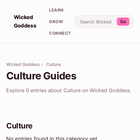
LEARN
Wicked
GROW
Go
Goddess
CONNECT
Wicked Goddess
›
Culture
Culture Guides
Explore 0 entries about Culture on Wicked Goddess.
Culture
No entries found in this category yet.