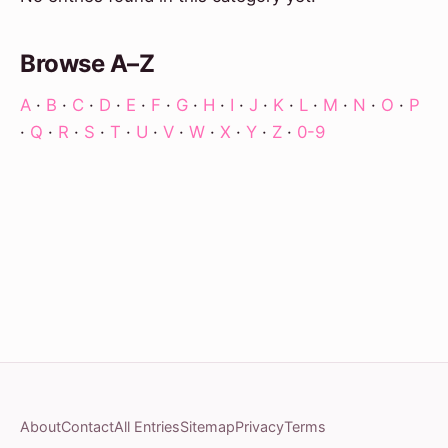
Browse A–Z
A
·
B
·
C
·
D
·
E
·
F
·
G
·
H
·
I
·
J
·
K
·
L
·
M
·
N
·
O
·
P
·
Q
·
R
·
S
·
T
·
U
·
V
·
W
·
X
·
Y
·
Z
·
0-9
About
Contact
All Entries
Sitemap
Privacy
Terms